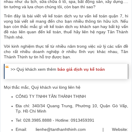
nhau như: du lịch, sữa chữa ô tô, spa, bất động sản, xây dựng….
tin tưởng và lựa chọn chúng tôi, còn bạn thì sao?
Trên đây là bài viết về kế toán dịch vụ tư vấn kế toán quận 7, hi
vọng bài viết sẽ mang đến cho bạn nhiều thông tin hữu ích. Nếu
bạn còn thắc mắc gì về kế toán dịch vụ khách sạn hay bất kỳ vấn
đề nào liên quan đến kế toán, thuế hãy liên hệ ngay Tân Thành
Thịnh nhé.
Với kinh nghiệm thực tế từ nhiều năm trong việc xử lý các vấn đề
cho rất nhiều doanh nghiệp ở nhiều lĩnh vực khác nhau, Tân
Thành Thịnh tự tin hỗ trợ được bạn.
>> Quý khách xem thêm
báo giá dịch vụ kế toán
Mọi thắc mắc, Quý khách vui lòng liên hệ
CÔNG TY TNHH TÂN THÀNH THỊNH
Địa chỉ: 340/34 Quang Trung, Phường 10, Quận Gò Vấp,
Tp. Hồ Chí Minh
Tel: 028.3985.8888 - Hotline: 0913459391
Email: lienhe@tanthanhthinh.com | Website: