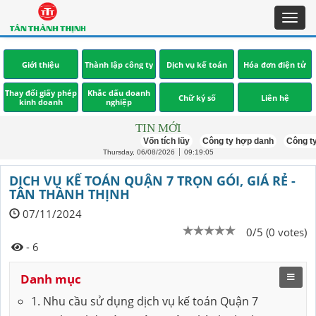
Toggl
navig
Giới thiệu
Thành lập công ty
Dịch vụ kế toán
Hóa đơn điện tử
Thay đổi giấy phép
Khắc dấu doanh
Chữ ký số
Liên hệ
kinh doanh
nghiệp
TIN MỚI
Vốn tích lũy
Công ty hợp danh
Công ty mới 
Thursday, 06/08/2026
09:19:06
DỊCH VỤ KẾ TOÁN QUẬN 7 TRỌN GÓI, GIÁ RẺ -
TÂN THÀNH THỊNH
07/11/2024
0/5 (0 votes)
- 6
Danh mục
1. Nhu cầu sử dụng dịch vụ kế toán Quận 7