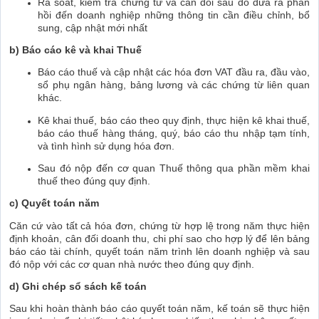
Rà soát, kiểm tra chứng từ và cân đối sau đó đưa ra phản
hồi đến doanh nghiệp những thông tin cần điều chỉnh, bổ
sung, cập nhật mới nhất
b) Báo cáo kê và khai Thuế
Báo cáo thuế và cập nhật các hóa đơn VAT đầu ra, đầu vào,
sổ phụ ngân hàng, bảng lương và các chứng từ liên quan
khác.
Kê khai thuế, báo cáo theo quy định, thực hiện kê khai thuế,
báo cáo thuế hàng tháng, quý, báo cáo thu nhập tạm tính,
và tình hình sử dụng hóa đơn.
Sau đó nộp đến cơ quan Thuế thông qua phần mềm khai
thuế theo đúng quy định.
c) Quyết toán năm
Căn cứ vào tất cả hóa đơn, chứng từ hợp lệ trong năm thực hiện
định khoản, cân đối doanh thu, chi phí sao cho hợp lý để lên bảng
báo cáo tài chính, quyết toán năm trình lên doanh nghiệp và sau
đó nộp với các cơ quan nhà nước theo đúng quy định.
d) Ghi chép sổ sách kế toán
Sau khi hoàn thành báo cáo quyết toán năm, kế toán sẽ thực hiện