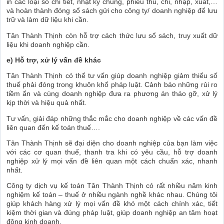
in các loại sổ chi tiết, nhật ký chung, phiếu thu, chi, nhập, xuất,…
và hoàn thành đóng sổ sách gửi cho công ty/ doanh nghiệp để lưu
trữ và làm dữ liệu khi cần.
Tân Thành Thịnh còn hỗ trợ cách thức lưu sổ sách, truy xuất dữ
liệu khi doanh nghiệp cần.
e) Hỗ trợ, xử lý vấn đề khác
Tân Thành Thịnh có thể tư vấn giúp doanh nghiệp giảm thiểu số
thuế phải đóng trong khuôn khổ pháp luật. Cảnh báo những rủi ro
tiềm ẩn và cùng doanh nghiệp đưa ra phương án tháo gỡ, xử lý
kịp thời và hiệu quả nhất.
Tư vấn, giải đáp những thắc mắc cho doanh nghiệp về các vấn đề
liên quan đến kế toán thuế….
Tân Thành Thịnh sẽ đại diện cho doanh nghiệp của bạn làm việc
với các cơ quan thuế, thanh tra khi có yêu cầu, hỗ trợ doanh
nghiệp xử lý mọi vấn đề liên quan một cách chuẩn xác, nhanh
nhất.
Công ty dịch vụ kế toán Tân Thành Thịnh có rất nhiều năm kinh
nghiệm kế toán – thuế ở nhiều ngành nghề khác nhau. Chúng tôi
giúp khách hàng xử lý mọi vấn đề khó một cách chính xác, tiết
kiệm thời gian và đúng pháp luật, giúp doanh nghiệp an tâm hoạt
động kinh doanh.