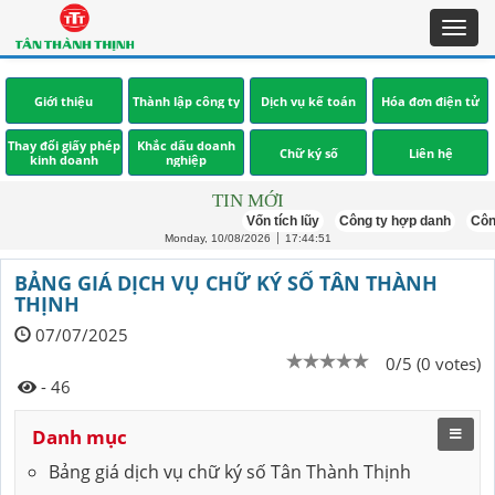
Toggl
navig
Giới thiệu
Thành lập công ty
Dịch vụ kế toán
Hóa đơn điện tử
Thay đổi giấy phép
Khắc dấu doanh
Chữ ký số
Liên hệ
kinh doanh
nghiệp
TIN MỚI
Vốn tích lũy
Công ty hợp danh
Công 
Monday, 10/08/2026
17:44:52
BẢNG GIÁ DỊCH VỤ CHỮ KÝ SỐ TÂN THÀNH
THỊNH
07/07/2025
0/5 (0 votes)
- 46
Danh mục
Bảng giá dịch vụ chữ ký số Tân Thành Thịnh