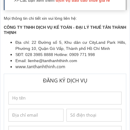
>> Các bạn xem thêm
dịch vụ báo cáo thuế giá rẻ
Mọi thông tin chi tiết xin vui lòng liên hệ:
CÔNG TY TNHH DỊCH VỤ KẾ TOÁN - ĐẠI LÝ THUẾ TÂN THÀNH
THỊNH
Địa chỉ: 22 Đường số 5, Khu dân cư CityLand Park Hills,
Phường 10, Quận Gò Vấp, Thành phố Hồ Chí Minh
SĐT: 028 3985 8888 Hotline: 0909 771 998
Email:
lienhe@tanthanhthinh.com
www.tanthanhthinh.com
ĐĂNG KÝ DỊCH VỤ