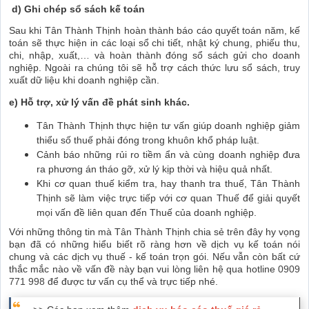
d) Ghi chép sổ sách kế toán
Sau khi Tân Thành Thịnh hoàn thành báo cáo quyết toán năm, kế
toán sẽ thực hiện in các loại sổ chi tiết, nhật ký chung, phiếu thu,
chi, nhập, xuất,… và hoàn thành đóng sổ sách gửi cho doanh
nghiệp. Ngoài ra chúng tôi sẽ hỗ trợ cách thức lưu sổ sách, truy
xuất dữ liệu khi doanh nghiệp cần.
e) Hỗ trợ, xử lý vấn đề phát sinh khác.
Tân Thành Thịnh thực hiện tư vấn giúp doanh nghiệp giảm
thiểu số thuế phải đóng trong khuôn khổ pháp luật.
Cảnh báo những rủi ro tiềm ẩn và cùng doanh nghiệp đưa
ra phương án tháo gỡ, xử lý kịp thời và hiệu quả nhất.
Khi cơ quan thuế kiểm tra, hay thanh tra thuế, Tân Thành
Thịnh sẽ làm việc trực tiếp với cơ quan Thuế để giải quyết
mọi vấn đề liên quan đến Thuế của doanh nghiệp.
Với những thông tin mà Tân Thành Thịnh chia sẻ trên đây hy vọng
bạn đã có những hiểu biết rõ ràng hơn về dịch vụ kế toán nói
chung và các dịch vụ thuế - kế toán trọn gói. Nếu vẫn còn bất cứ
thắc mắc nào về vấn đề này bạn vui lòng liên hệ qua hotline
0909
771 998
để được tư vấn cụ thể và trực tiếp nhé.