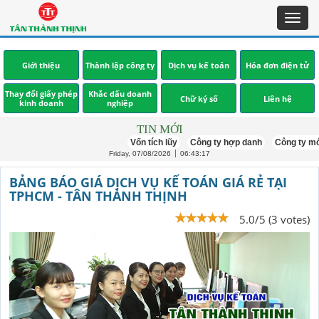
Toggl
navig
Giới thiệu
Thành lập công ty
Dịch vụ kế toán
Hóa đơn điện tử
Thay đổi giấy phép
Khắc dấu doanh
Chữ ký số
Liên hệ
kinh doanh
nghiệp
TIN MỚI
Vốn tích lũy
Công ty hợp danh
Công ty mới thàn
Friday, 07/08/2026
06:43:18
BẢNG BÁO GIÁ DỊCH VỤ KẾ TOÁN GIÁ RẺ TẠI
TPHCM - TÂN THÀNH THỊNH
5.0/5 (3 votes)