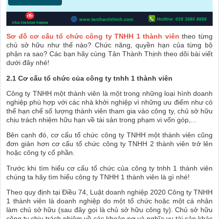
Sơ đồ cơ cấu tổ chức công ty TNHH 1 thành viên
theo từng
chủ sở hữu như thế nào? Chức năng, quyền hạn của từng bộ
phận ra sao? Các bạn hãy cùng Tân Thành Thịnh theo dõi bài viết
dưới đây nhé!
2.1 Cơ cấu tổ chức của công ty tnhh 1 thành viên
Công ty TNHH một thành viên là một trong những loại hình doanh
nghiệp phù hợp với các nhà khởi nghiệp vì những ưu điểm như có
thể hạn chế số lượng thành viên tham gia vào công ty, chủ sở hữu
chịu trách nhiệm hữu hạn về tài sản trong phạm vi vốn góp,...
Bên cạnh đó, cơ cấu tổ chức công ty TNHH một thành viên cũng
đơn giản hơn cơ cấu tổ chức công ty TNHH 2 thành viên trở lên
hoặc công ty cổ phần.
Trước khi tìm hiểu cơ cấu tổ chức của công ty tnhh 1 thành viên
chúng ta hãy tìm hiểu công ty TNHH 1 thành viên là gì nhé!
Theo quy định tại Điều 74, Luật doanh nghiệp 2020 Công ty TNHH
1 thành viên là doanh nghiệp do một tổ chức hoặc một cá nhân
làm chủ sở hữu (sau đây gọi là chủ sở hữu công ty). Chủ sở hữu
công ty chịu trách nhiệm về các khoản nợ và nghĩa vụ tài sản khác