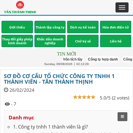
Toggl
navig
Giới thiệu
Thành lập công ty
Dịch vụ kế toán
Hóa đơn điện tử
Thay đổi giấy phép
Khắc dấu doanh
Chữ ký số
Liên hệ
kinh doanh
nghiệp
TIN MỚI
Vốn tích lũy
Công ty hợp danh
Công ty mớ
Sunday, 09/08/2026
02:13:30
SƠ ĐỒ CƠ CẤU TỔ CHỨC CÔNG TY TNHH 1
THÀNH VIÊN - TÂN THÀNH THỊNH
26/02/2024
5.0/5 (2 votes)
- 7
Danh mục
1. Công ty tnhh 1 thành viên là gì?