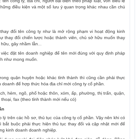
tên công ty, địa chỉ, người đại diện theo pháp luật, vốn điều lệ
những điều kiện và một số lưu ý quan trọng khác nhau cần chú
thay đổi tên công ty như là mở rộng phạm vi hoạt động kinh
sự thay đổi chiến lược hoặc thành viên, chủ sở hữu muốn thay
ở hữu, gây nhầm lẫn...
ề việc đặt tên doanh nghiệp để tên mới đúng với quy định pháp
oanh như mong muốn.
rong quận huyện hoặc khác tỉnh thành thì cũng cần phải thực
inh doanh để hợp thức hóa địa chỉ mới công ty cổ phần.
ách, hẻm, ngõ, phố hoặc thôn, xóm, ấp, phường, thị trấn, quận,
 thoại, fax (theo tỉnh thành mới nếu có)
ần
 lý trên các hồ sơ, thủ tục của công ty cổ phần. Vậy nên khi có
ì bắt buộc phải thực hiện thủ tục thay đổi và cập nhật mới để
ộng kinh doanh doanh nghiệp.