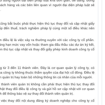
nội dung người đại diện pháp luật khá đơn giản, dễ dàng. Đồng
hách hàng và các bên liên quan vì người đại diện pháp luật sẽ
.
cũng bắt buộc phải thực hiện thủ tục thay đổi và cập nhật giấy
ếp đến thuế, trách nghiệm pháp lý cùng một số điều khác nên
vốn điều lệ là việc xảy ra thường xuyên với các công ty cổ phần.
ăng hạn mức vay vốn hoặc tham gia đấu thầu các dự án ký kết,
iện thủ tục cập nhật và thay đổi giấy phép kinh doanh công ty cổ
g từ 3 đến 11 thành viên. Đây là cơ quan quản lý công ty, có
a công ty không thuộc thẩm quyền của đại hội cổ đông. Điều lệ
ên quản trị hay toàn bộ những thông tin cá nhân của mỗi người.
thành viên quản trị không cần phải thực hiện thủ tục thay đổi
ật thay đổi điều lệ công ty và gửi hồ sơ cập nhật với cơ quan
h để thông báo vệ sự thay đổi thành viên quản trị.
việc thay đổi nội dung đăng ký doanh nghiệp cho công ty cổ