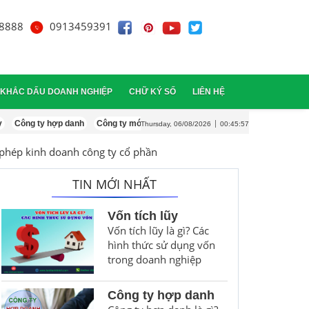
8888
0913459391
KHẮC DẤU DOANH NGHIỆP
CHỮ KÝ SỐ
LIÊN HỆ
 ty hợp danh
Công ty mới thành lập cần làm những gì ?
Kế toán công ty d
Thursday, 06/08/2026
00:45:58
a đơn điện tử
i giấy phép kinh doanh
 phép kinh doanh công ty cổ phần
ý hóa đơn điện tử
 người đại diện theo pháp
TIN MỚI NHẤT
i hình doanh nghiệp
Vốn tích lũy
Vốn tích lũy là gì? Các
hình thức sử dụng vốn
trong doanh nghiệp
Công ty hợp danh