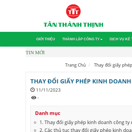
GIỚI THIỆU
THÀNH LẬP CÔNG TY
DỊCH VỤ KẾ
TIN MỚI
Chi phí thành lập công ty
Bảng giá 
Trang Chủ
Thay đổi giấy phe
Thành lập công ty cổ phần
Kế toán d
Hộ kinh doanh cá thể
Dịch vụ s
THAY ĐỔI GIẤY PHÉP KINH DOANH
Quy trình thủ tục thành lập công 
Hồ sơ bảo
11/11/2023
-
Điều kiện thành lập công ty
Danh mục
Thành lập doanh nghiệp tư nhân
1. Thay đổi giấy phép kinh doanh công ty 
Ngành nghề kinh doanh
2. Các thủ tục thay đổi giấy phép kinh do