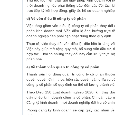
Thủ tục tục hiện thay đổi giấy phép kinh doanh với 
thời doanh nghiệp phải thông báo đến các đối tác, k
trực tiếp ký kết hợp đồng, giấy tờ, hồ sơ doanh nghiệp
d) Về vốn điều lệ công ty cổ phần
Việc tăng giảm vốn điều lệ công ty cổ phần thay đổi 
phép kinh doanh mới. Vốn điều lệ ảnh hưởng trực ti
doanh nghiệp cần phải cập nhật đúng theo quy định.
Thực tế, việc thay đổi vốn điều lệ, đặc biệt là tăng 
Việc này giúp mở rộng quy mô, bổ sung vốn đầu tư, t
hợp tác... khi có những thay đổi này cần lưu ý thực h
phần nhé.
e) Về thành viên quản trị công ty cổ phần
Thành viên hội đồng quản trị công ty cổ phần thườn
quyền quyến định, thực hiện các quyền và nghĩa vụ củ
công ty cổ phần sẽ quy định cụ thể số lượng thành vi
Theo Điều 150 Luật doanh nghiệp 2020, khi thay đổi 
giấy phép kinh doanh công ty cổ phần. Chỉ cần cập nh
đăng ký kinh doanh - nơi doanh nghiệp đặt trụ sở chín
Phòng đăng ký kinh doanh sẽ cấp giấy xác nhận về 