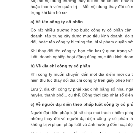
Một số nội dung thường thay đổi có thể kể đến như là: 
hoặc thành viên quản trị… Mỗi nội dung thay đổi có 
trọng khi làm hồ sơ.
a) Về tên công ty cổ phần
Có rất nhiều trường hợp buộc công ty cổ phần cần 
doanh, tập trung xây dựng mục tiêu kinh doanh, do 
đổi, hoặc tên công ty bị trùng tên, bị vi phạm quyền s
Khi thay đổi tên công ty, bạn cần lưu ý quan trọng v
luật, doanh nghiệp hoạt động đúng mục tiêu kinh d
b) Về địa chỉ công ty cổ phần
Khi công ty muốn chuyển đến một địa điểm mới dù t
hiện thủ tục thay đổi địa chỉ công ty trên giấy phép k
Lưu ý, địa chỉ công ty phải xác định bằng số nhà, ng
huyện, thành phố... cụ thể. Đồng thời cập nhật số điện
c) Về người đại diện theo pháp luật công ty cổ ph
Người đại diện pháp luật sẽ chịu mọi trách nhiệm pháp
những thay đổi về người đại diện công ty cổ phần th
không bị vi phạm pháp luật và ảnh hưởng đến hoạt đ