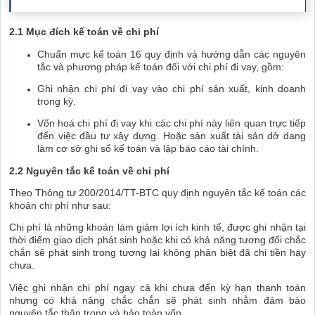
2.1 Mục đích kế toán về chi phí
Chuẩn mực kế toán 16 quy định và hướng dẫn các nguyên
tắc và phương pháp kế toán đối với chi phí đi vay, gồm:
Ghi nhận chi phí đi vay vào chi phí sản xuất, kinh doanh
trong kỳ.
Vốn hoá chi phí đi vay khi các chi phí này liên quan trực tiếp
đến việc đầu tư xây dựng. Hoặc sản xuất tài sản dở dang
làm cơ sở ghi sổ kế toán và lập báo cáo tài chính.
2.2 Nguyên tắc kế toán về chi phí
Theo Thông tư 200/2014/TT-BTC quy định nguyên tắc kế toán các
khoản chi phí như sau:
Chi phí là những khoản làm giảm lợi ích kinh tế, được ghi nhận tại
thời điểm giao dịch phát sinh hoặc khi có khả năng tương đối chắc
chắn sẽ phát sinh trong tương lai không phân biệt đã chi tiền hay
chưa.
Việc ghi nhận chi phí ngay cả khi chưa đến kỳ hạn thanh toán
nhưng có khả năng chắc chắn sẽ phát sinh nhằm đảm bảo
nguyên tắc thận trọng và bảo toàn vốn.