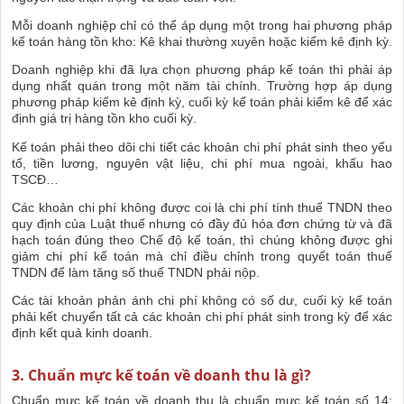
Mỗi doanh nghiệp chỉ có thể áp dụng một trong hai phương pháp
kế toán hàng tồn kho: Kê khai thường xuyên hoặc kiểm kê định kỳ.
Doanh nghiệp khi đã lựa chọn phương pháp kế toán thì phải áp
dụng nhất quán trong một năm tài chính. Trường hợp áp dụng
phương pháp kiểm kê định kỳ, cuối kỳ kế toán phải kiểm kê để xác
định giá trị hàng tồn kho cuối kỳ.
Kế toán phải theo dõi chi tiết các khoản chi phí phát sinh theo yếu
tố, tiền lương, nguyên vật liệu, chi phí mua ngoài, khấu hao
TSCĐ…
Các khoản chi phí không được coi là chi phí tính thuế TNDN theo
quy định của Luật thuế nhưng có đầy đủ hóa đơn chứng từ và đã
hạch toán đúng theo Chế độ kế toán, thì chúng không được ghi
giảm chi phí kế toán mà chỉ điều chỉnh trong quyết toán thuế
TNDN để làm tăng số thuế TNDN phải nộp.
Các tài khoản phản ánh chi phí không có số dư, cuối kỳ kế toán
phải kết chuyển tất cả các khoản chi phí phát sinh trong kỳ để xác
định kết quả kinh doanh.
3. Chuẩn mực kế toán về doanh thu là gì?
Chuẩn mực kế toán về doanh thu là chuẩn mực kế toán số 14: