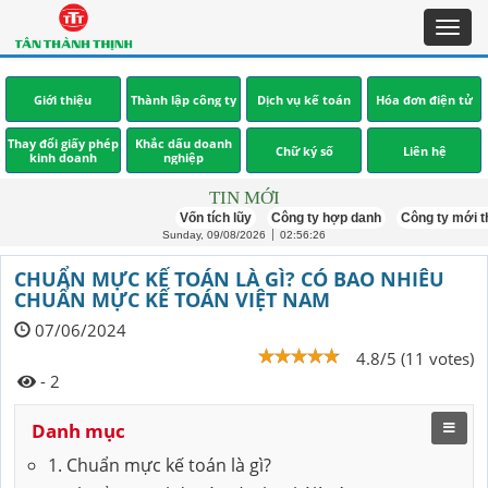
Toggl
navig
Giới thiệu
Thành lập công ty
Dịch vụ kế toán
Hóa đơn điện tử
Thay đổi giấy phép
Khắc dấu doanh
Chữ ký số
Liên hệ
kinh doanh
nghiệp
TIN MỚI
Vốn tích lũy
Công ty hợp danh
Công ty mới thành 
Sunday, 09/08/2026
02:56:27
CHUẨN MỰC KẾ TOÁN LÀ GÌ? CÓ BAO NHIÊU
CHUẨN MỰC KẾ TOÁN VIỆT NAM
07/06/2024
4.8/5 (11 votes)
- 2
Danh mục
1. Chuẩn mực kế toán là gì?