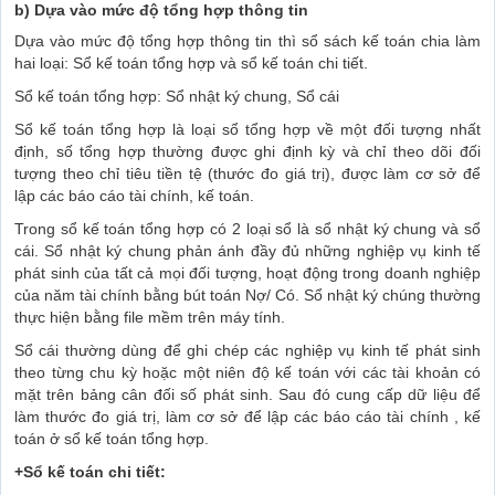
b) Dựa vào mức độ tổng hợp thông tin
Dựa vào mức độ tổng hợp thông tin thì sổ sách kế toán chia làm
hai loại: Sổ kế toán tổng hợp và sổ kế toán chi tiết.
Sổ kế toán tổng hợp: Sổ nhật ký chung, Sổ cái
Sổ kế toán tổng hợp là loại sổ tổng hợp về một đối tượng nhất
định, số tổng hợp thường được ghi định kỳ và chỉ theo dõi đối
tượng theo chỉ tiêu tiền tệ (thước đo giá trị), được làm cơ sở để
lập các báo cáo tài chính, kế toán.
Trong sổ kế toán tổng hợp có 2 loại sổ là sổ nhật ký chung và sổ
cái. Sổ nhật ký chung phản ánh đầy đủ những nghiệp vụ kinh tế
phát sinh của tất cả mọi đối tượng, hoạt động trong doanh nghiệp
của năm tài chính bằng bút toán Nợ/ Có. Sổ nhật ký chúng thường
thực hiện bằng file mềm trên máy tính.
Sổ cái thường dùng để ghi chép các nghiệp vụ kinh tế phát sinh
theo từng chu kỳ hoặc một niên độ kế toán với các tài khoản có
mặt trên bảng cân đối số phát sinh. Sau đó cung cấp dữ liệu để
làm thước đo giá trị, làm cơ sở để lập các báo cáo tài chính , kế
toán ở sổ kế toán tổng hợp.
+Sổ kế toán chi tiết: