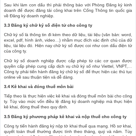
Sau khi làm con dấu thì phải thông báo với Phòng Đăng ký kinh
doanh để được đăng tải công khai trên Cổng Thông tin quốc gia
về Đăng ký doanh nghiệp.
3.3 Đăng ký chữ ký số điện tử cho công ty
Chữ ký số là thông tin đi kèm theo dữ liệu, tài liệu (văn bản: word,
excel, pdf, hình ảnh, video…) nhằm mục đích xác định chủ của dữ
liệu, tài liệu đó. Hiện nay chữ ký số được coi như con dấu điện tử
của công ty.
Chữ ký số doanh nghiệp được cấp phép từ các cơ quan được
quyền cấp phép cung cấp dịch vụ chữ ký số như Viettel, VNPT,…
Công ty phải tiến hành đăng ký chữ ký số để thực hiện các thủ tục
online về sau thuận tiện và dễ dàng.
3.4 Kê khai và đóng thuế môn bài
Tiếp theo là thực hiện việc kê khai và đóng thuế môn bài cho công
ty. Tùy vào mức vốn điều lệ đăng ký doanh nghiệp mà thực hiện
kê khai, đóng thuế theo quy định.
3.5 Đăng ký phương pháp kê khai và nộp thuế cho công ty
Công ty tiến hành đăng ký nộp tờ khai thuế qua mạng. Hồ sơ khai,
quyết toán thuế thường được tính theo tháng, quý và năm. Tùy