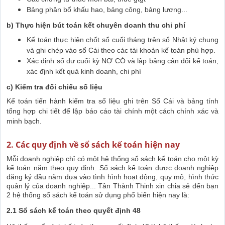
Bảng phân bổ khấu hao, bảng công, bảng lương...
b) Thực hiện bút toán kết chuyên doanh thu chi phí
Kế toán thực hiện chốt sổ cuối tháng trên sổ Nhật ký chung
và ghi chép vào sổ Cái theo các tài khoản kế toán phù hợp.
Xác định số dư cuối kỳ NỢ CÓ và lập bảng cân đối kế toán,
xác định kết quả kinh doanh, chi phí
c) Kiểm tra đối chiếu số liệu
Kế toán tiến hành kiểm tra số liệu ghi trên Sổ Cái và bảng tính
tổng hợp chi tiết để lập báo cáo tài chính một cách chính xác và
minh bạch.
2. Các quy định về sổ sách kế toán hiện nay
Mỗi doanh nghiệp chỉ có một hệ thống sổ sách kế toán cho một kỳ
kế toán năm theo quy định. Số sách kế toán được doanh nghiệp
đăng ký đầu năm dựa vào tình hình hoạt động, quy mô, hình thức
quản lý của doanh nghiệp... Tân Thành Thịnh xin chia sẻ đến bạn
2 hệ thống sổ sách kế toán sử dụng phổ biến hiện nay là:
2.1 Sổ sách kế toán theo quyết định 48