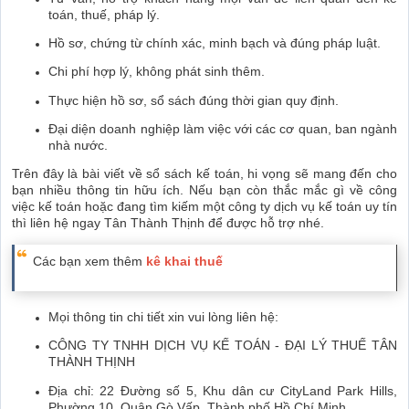
toán, thuế, pháp lý.
Hồ sơ, chứng từ chính xác, minh bạch và đúng pháp luật.
Chi phí hợp lý, không phát sinh thêm.
Thực hiện hồ sơ, sổ sách đúng thời gian quy định.
Đại diện doanh nghiệp làm việc với các cơ quan, ban ngành
nhà nước.
Trên đây là bài viết về sổ sách kế toán, hi vọng sẽ mang đến cho
bạn nhiều thông tin hữu ích. Nếu bạn còn thắc mắc gì về công
việc kế toán hoặc đang tìm kiếm một công ty dịch vụ kế toán uy tín
thì liên hệ ngay Tân Thành Thịnh để được hỗ trợ nhé.
Các bạn xem thêm
kê khai thuế
Mọi thông tin chi tiết xin vui lòng liên hệ:
CÔNG TY TNHH DỊCH VỤ KẾ TOÁN - ĐẠI LÝ THUẾ TÂN
THÀNH THỊNH
Địa chỉ: 22 Đường số 5, Khu dân cư CityLand Park Hills,
Phường 10, Quận Gò Vấp, Thành phố Hồ Chí Minh