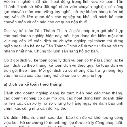
Với kinh nghiệm 23 năm hoạt động trong lĩnh vực kế toán, Tân
Thành Thịnh sở hữu đội ngũ nhân viên chuyên nghiệp, có năng
lực chuyên môn cao, vững tay nghề, hỗ trợ khách hàng toàn bộ
mọi vấn đề liên quan đến các nghiệp vụ khó, sổ sách kế toán
chuyên môn và các báo cáo cơ quan nộp thuế.
Dịch vụ kế toán Tân Thành Thịnh là giải pháp trọn gói phù hợp
cho mọi doanh nghiệp hiện nay, nếu bạn đang tìm kiếm một đơn
vị cung cấp kế toán dịch vụ chuyên nghiệp tại tphcm thì đừng
ngần ngại liên hệ ngay Tân Thành Thịnh để được tư vấn và hỗ trợ
nhanh nhất nhé. Chúng tôi luôn sẵn sàng hỗ trợ bạn.
Có 3 gói dịch vụ kế toán công ty dịch vụ bạn có thể lựa chọn là: kế
toán dịch vụ theo tháng, kế toán dịch vụ theo quý, kế toán dịch vụ
trọn gói theo năm. Mỗi gói dịch vụ có những đặc trưng riêng, tùy
vào nhu cầu của cửa hàng mà có sự lựa chọn phù hợp.
a) Dịch vụ kế toán theo tháng:
Dành cho doanh nghiệp đăng ký thực hiện báo cáo theo tháng,
các doanh nghiệp có quy mô lớn, các hoạt động kinh doanh diễn
ra liên tục, cần xử lý hồ sơ chứng từ hằng ngày để đảm bảo tính
chính xác cũng như cân đối kịp thời.
Ưu điểm: Nhanh, chính xác, đảm bảo tiến độ và khối lượng công
việc lớn. Hồ sơ chứng từ doanh nghiệp được xử lý đúng pháp luật,