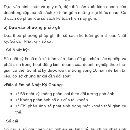
Dựa vào hình thức và quy mô, đặc thù sản xuất kinh doanh của
doanh nghiệp mà sổ sách kế toán gồm những loại khác nhau. Có
3 cách để phân loại sổ sách kế toán hiện nay gồm:
a) Dựa vào phương pháp ghi
Dựa theo phương pháp ghi thì sổ sách kế toán gồm 3 loại: Nhật
ký, Sổ cái, Nhật ký - sổ cái.
+Sổ Nhật ký:
Sổ nhật ký là sổ mà kế toán viên dùng để ghi chép các nghiệp vụ
phát sinh trong hoạt động kinh doanh của doanh nghiệp theo thời
gian cụ thể. Sổ nhật ký được lưu trữ trong vòng 10 năm để làm tài
liệu, cơ sở chứng từ khi cần đối soát.
>Đặc điểm sổ Nhật Ký Chung:
+/ Số nhật ký không phân loại theo đối tượng phả ánh
+/ Không phản ánh số dư của tài khoản
+/ Chỉ phản ánh số phát sinh trong một khoản thời gian cụ
thể.
+Sổ cái
Sổ cái là sổ ghi chép các nghiệp vụ kinh tế, tài chính phát sinh