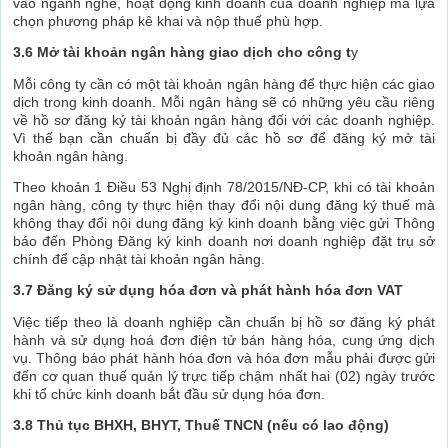
vào ngành nghề, hoạt động kinh doanh của doanh nghiệp mà lựa
chọn phương pháp kê khai và nộp thuế phù hợp.
3.6 Mở tài khoản ngân hàng giao dịch cho công t
y
Mỗi công ty cần có một tài khoản ngân hàng để thực hiện các giao
dịch trong kinh doanh. Mỗi ngân hàng sẽ có những yêu cầu riêng
về hồ sơ đăng ký tài khoản ngân hàng đối với các doanh nghiệp.
Vì thế bạn cần chuẩn bị đầy đủ các hồ sơ để đăng ký mở tài
khoản ngân hàng.
Theo khoản 1 Điều 53 Nghị định 78/2015/NĐ-CP, khi có tài khoản
ngân hàng, công ty thực hiện thay đổi nội dung đăng ký thuế mà
không thay đổi nội dung đăng ký kinh doanh bằng việc gửi Thông
báo đến Phòng Đăng ký kinh doanh nơi doanh nghiệp đặt trụ sở
chính để cập nhật tài khoản ngân hàng.
3.7 Đăng ký sử dụng hóa đơn và phát hành hóa đơn VAT
Việc tiếp theo là doanh nghiệp cần chuẩn bị hồ sơ đăng ký phát
hành và sử dụng hoá đơn điện tử bán hàng hóa, cung ứng dịch
vụ. Thông báo phát hành hóa đơn và hóa đơn mẫu phải được gửi
đến cơ quan thuế quản lý trực tiếp chậm nhất hai (02) ngày trước
khi tổ chức kinh doanh bắt đầu sử dụng hóa đơn.
3.8 Thủ tục BHXH, BHYT, Thuế TNCN (nếu có lao động)