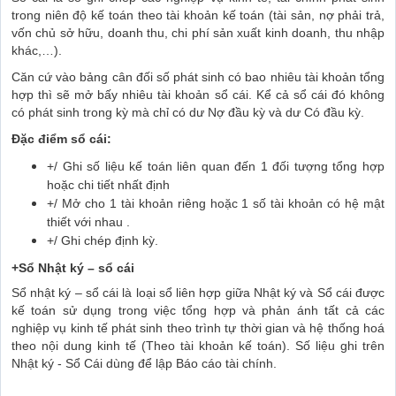
trong niên độ kế toán theo tài khoản kế toán (tài sản, nợ phải trả,
vốn chủ sở hữu, doanh thu, chi phí sản xuất kinh doanh, thu nhập
khác,…).
Căn cứ vào bảng cân đối số phát sinh có bao nhiêu tài khoản tổng
hợp thì sẽ mở bấy nhiêu tài khoản sổ cái. Kể cả sổ cái đó không
có phát sinh trong kỳ mà chỉ có dư Nợ đầu kỳ và dư Có đầu kỳ.
Đặc điểm sổ cái:
+/ Ghi số liệu kế toán liên quan đến 1 đối tượng tổng hợp
hoặc chi tiết nhất định
+/ Mở cho 1 tài khoản riêng hoặc 1 số tài khoản có hệ mật
thiết với nhau .
+/ Ghi chép định kỳ.
+Sổ Nhật ký – sổ cái
Sổ nhật ký – sổ cái là loại sổ liên hợp giữa Nhật ký và Sổ cái được
kế toán sử dụng trong việc tổng hợp và phản ánh tất cả các
nghiệp vụ kinh tế phát sinh theo trình tự thời gian và hệ thống hoá
theo nội dung kinh tế (Theo tài khoản kế toán). Số liệu ghi trên
Nhật ký - Sổ Cái dùng để lập Báo cáo tài chính.