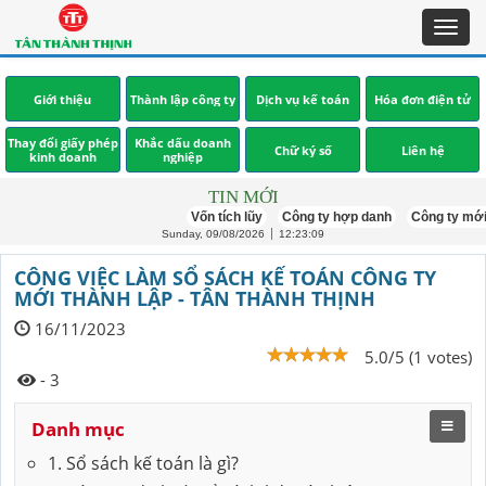
Toggl
navig
Giới thiệu
Thành lập công ty
Dịch vụ kế toán
Hóa đơn điện tử
Thay đổi giấy phép
Khắc dấu doanh
Chữ ký số
Liên hệ
kinh doanh
nghiệp
TIN MỚI
Vốn tích lũy
Công ty hợp danh
Công ty mới thành l
Sunday, 09/08/2026
12:23:11
CÔNG VIỆC LÀM SỔ SÁCH KẾ TOÁN CÔNG TY
MỚI THÀNH LẬP - TÂN THÀNH THỊNH
16/11/2023
5.0/5 (1 votes)
- 3
Danh mục
1. Sổ sách kế toán là gì?