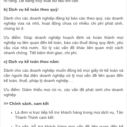
rõ ràng. Dễ dàng truy xuất dữ liệu khi cần.
b) Dịch vụ kế toán theo quý:
Dành cho các doanh nghiệp đăng ký báo cáo theo quý, các doanh
nghiệp vừa và nhỏ, hoạt động chưa có nhiều chi phí phát sinh,
chứng từ ít.
Ưu điểm: Giúp doanh nghiệp hoạch định và hoàn thành mọi
nghiệp vụ liên quan đến kế toán, báo cáo thuế đúng quy định, yêu
cầu của nhà nước. Xử lý các vấn đề khác liên quan một cách
nhanh chóng. Tiết kiệm thời gian, chi phí.
c) Dịch vụ kế toán theo năm:
Dành cho các doanh nghiệp muốn đồng bộ mọi giấy tờ kế toán và
cần người đại diện doanh nghiệp xử lý mọi vấn đề liên quan đến
kế toán, thuế, pháp lý doanh nghiệp….
Ưu điểm: Giảm thiểu mọi rủi ro, các vấn đề phát sinh cho doanh
nghiệp.
>> Chính sách, cam kết
Là đơn vị trực tiếp hỗ trợ khách hàng trong mọi dịch vụ, Tân
Thành Thịnh cam kết:
Tư vấn, hỗ trợ khách hàng mọi vấn đề liên quan đến kế