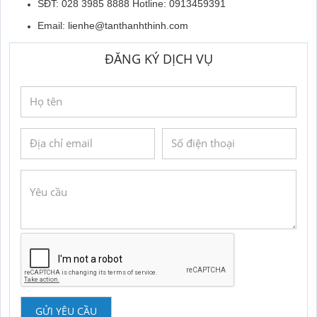
SĐT: 028 3985 8888 Hotline: 0913459391
Email:
lienhe@tanthanhthinh.com
ĐĂNG KÝ DỊCH VỤ
GỬI YÊU CẦU