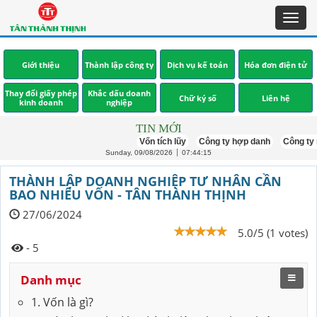
Toggl
navig
Giới thiệu
Thành lập công ty
Dịch vụ kế toán
Hóa đơn điện tử
Thay đổi giấy phép
Khắc dấu doanh
Chữ ký số
Liên hệ
kinh doanh
nghiệp
TIN MỚI
Vốn tích lũy
Công ty hợp danh
Công ty mới t
Sunday, 09/08/2026
07:44:16
THÀNH LẬP DOANH NGHIỆP TƯ NHÂN CẦN
BAO NHIÊU VỐN - TÂN THÀNH THỊNH
27/06/2024
5.0/5 (1 votes)
- 5
Danh mục
1. Vốn là gì?