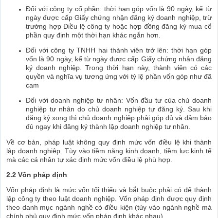
Đối với công ty cổ phần: thời hạn góp vốn là 90 ngày, kể từ
ngày được cấp Giấy chứng nhận đăng ký doanh nghiệp, trừ
trường hợp Điều lệ công ty hoặc hợp đồng đăng ký mua cổ
phần quy định một thời hạn khác ngắn hơn.
Đối với công ty TNHH hai thành viên trở lên: thời hạn góp
vốn là 90 ngày, kể từ ngày được cấp Giấy chứng nhận đăng
ký doanh nghiệp. Trong thời hạn này, thành viên có các
quyền và nghĩa vụ tương ứng với tỷ lệ phần vốn góp như đã
cam
Đối với doanh nghiệp tư nhân: Vốn đầu tư của chủ doanh
nghiệp tư nhân do chủ doanh nghiệp tự đăng ký. Sau khi
đăng ký xong thì chủ doanh nghiệp phải góp đủ và đảm bảo
đủ ngay khi đăng ký thành lập doanh nghiệp tư nhân.
Về cơ bản, pháp luật không quy định mức vốn điều lệ khi thành
lập doanh nghiệp. Tùy vào tiềm năng kinh doanh, tiềm lực kinh tế
mà các cá nhân tự xác định mức vốn điều lệ phù hợp.
2.2 Vốn pháp định
Vốn pháp định là mức vốn tối thiểu và bắt buộc phải có để thành
lập công ty theo luật doanh nghiệp. Vốn pháp định được quy định
theo danh mục ngành nghề có điều kiện (tùy vào ngành nghề mà
chính phủ quy định mức vốn pháp định khác nhau)