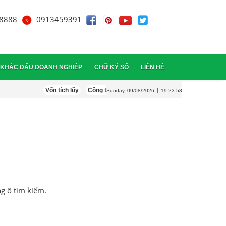
8888
0913459391
KHẮC DẤU DOANH NGHIỆP
CHỮ KÝ SỐ
LIÊN HỆ
Vốn tích lũy
Công ty hợp danh
Công ty mới thành lập cần l
Sunday, 09/08/2026
19:23:58
a đơn điện tử
i giấy phép kinh doanh
ý hóa đơn điện tử
 người đại diện theo pháp
i hình doanh nghiệp
ng ô tìm kiếm.