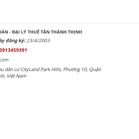
OÁN - ĐẠI LÝ THUẾ TÂN THÀNH THỊNH
y đăng ký:
23/4/2003
0913459391
.com
u dân cư CityLand Park Hills, Phường 10, Quận
nh, Việt Nam