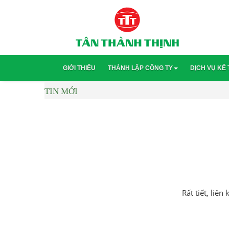
GIỚI THIỆU
THÀNH LẬP CÔNG TY
DỊCH VỤ KẾ
TIN MỚI
Chi phí thành lập công ty
Bảng giá 
Thành lập công ty cổ phần
Kế toán d
Hộ kinh doanh cá thể
Dịch vụ s
Quy trình thủ tục thành lập công 
Hồ sơ bảo
Điều kiện thành lập công ty
Rất tiết, liê
Thành lập doanh nghiệp tư nhân
Ngành nghề kinh doanh