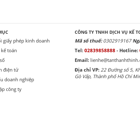
MỤC
CÔNG TY TNHH DỊCH VỤ KẾ T
i giấy phép kinh doanh
Mã số thuế:
0302919167
Ngà
 kế toán
Tel:
02839858888
- Hotline:
số
Email:
lienhe@tanthanhthinh
 điện tử
Địa chỉ VP:
22 Đường số 5, Kh
Gò Vấp, Thành phố Hồ Chí Mi
ấu doanh nghiệp
ập công ty